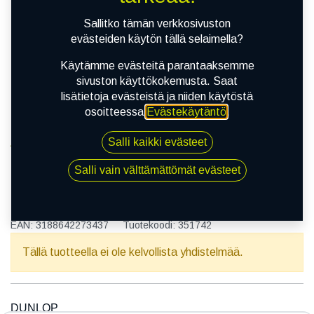
Sallitko tämän verkkosivuston
evästeiden käytön tällä selaimella?
Käytämme evästeitä parantaaksemme
sivuston käyttökokemusta. Saat
lisätietoja evästeistä ja niiden käytöstä
osoitteessa
Evästekäytäntö
.
Salli kaikki evästeet
Kauppa
150/80R16 71V DUNLOP K 700
Salli vain välttämättömät evästeet
150/80R16 71V DUNLOP K 700
EAN:
3188642273437
Tuotekoodi:
351742
Tällä tuotteella ei ole kelvollista yhdistelmää.
DUNLOP