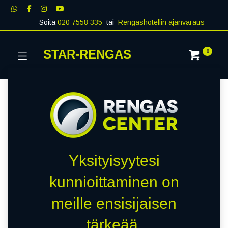
Soita
020 7558 335
tai
Rengashotellin ajanvaraus
STAR-RENGAS
0
Yksityisyytesi
kunnioittaminen on
meille ensisijaisen
tärkeää.