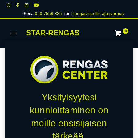
Soita
020 7558 335
tai
Rengashotellin ajanvaraus
STAR-RENGAS
0
Yksityisyytesi
kunnioittaminen on
meille ensisijaisen
tärkeää.