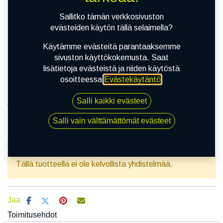
Sallitko tämän verkkosivuston
evästeiden käytön tällä selaimella?
Käytämme evästeitä parantaaksemme
sivuston käyttökokemusta. Saat
lisätietoja evästeistä ja niiden käytöstä
osoitteessa
Evästekäytäntö
.
Salli kaikki evästeet
Kauppa
160/80-15 74V DUNLOP K 425
Salli vain välttämättömät evästeet
160/80-15 74V DUNLOP K 425
EAN:
3188642201294
Tuotekoodi:
351740
Tällä tuotteella ei ole kelvollista yhdistelmää.
Jaa
Toimitusehdot