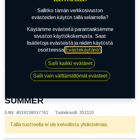
Sallitko tämän verkkosivuston
evästeiden käytön tällä selaimella?
Käytämme evästeitä parantaaksemme
sivuston käyttökokemusta. Saat
lisätietoja evästeistä ja niiden käytöstä
osoitteessa
Evästekäytäntö
.
Salli kaikki evästeet
Kauppa
155/80R13 79T BESTDRIVE SUMMER
Salli vain välttämättömät evästeet
155/80R13 79T BESTDRIVE
SUMMER
EAN:
4019238017762
Tuotekoodi:
351110
Tällä tuotteella ei ole kelvollista yhdistelmää.