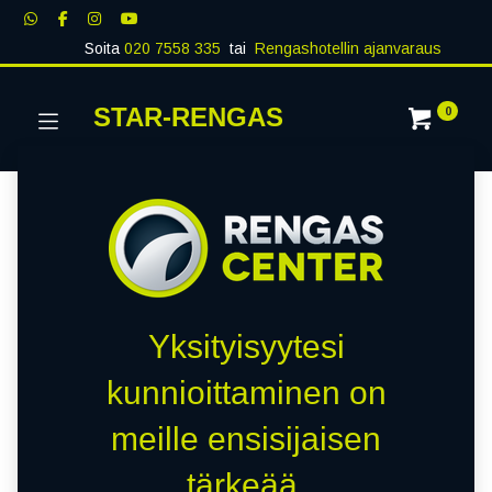
Soita
020 7558 335
tai
Rengashotellin ajanvaraus
STAR-RENGAS
0
Yksityisyytesi
kunnioittaminen on
meille ensisijaisen
tärkeää.