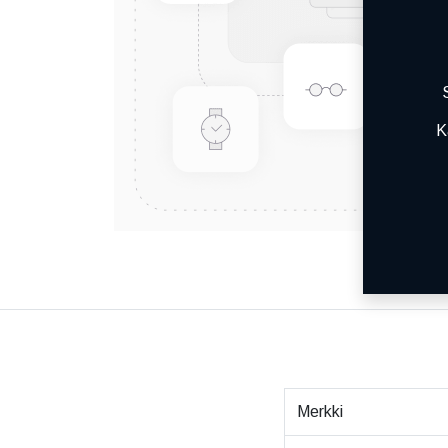
K
Merkki