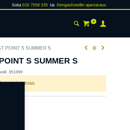
Soita
020 7558 335
tai
Rengashotellin ajanvaraus
0
AISTA
YHTEYSTIEDOT
75T POINT S SUMMER S
 POINT S SUMMER S
oodi:
351099
llista yhdistelmää.