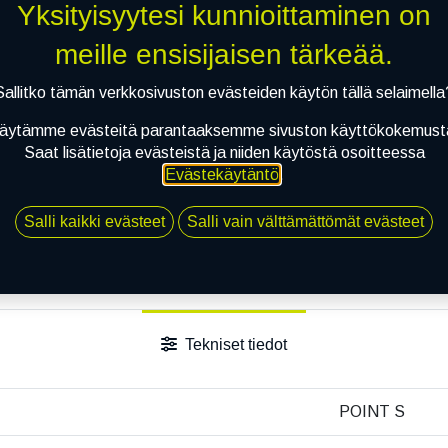
Yksityisyytesi kunnioittaminen on
meille ensisijaisen tärkeää.
Sallitko tämän verkkosivuston evästeiden käytön tällä selaimella
äytämme evästeitä parantaaksemme sivuston käyttökokemust
Saat lisätietoja evästeistä ja niiden käytöstä osoitteessa
Evästekäytäntö
.
Salli kaikki evästeet
Salli vain välttämättömät evästeet
Tekniset tiedot
POINT S