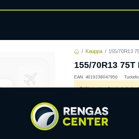
RENGASHOTELLI
AJANKOHT
AT
VANTEET
PALVELUT
Kauppa
155/70R13 
155/70R13 75T
EAN:
4019238047950
Tuotek
Tällä tuotteella ei ole kelvo
Jaa
Toimitusehdot