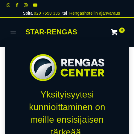
Soita
020 7558 335
tai
Rengashotellin ajanvaraus
STAR-RENGAS
0
Yksityisyytesi
kunnioittaminen on
meille ensisijaisen
tärkeää.