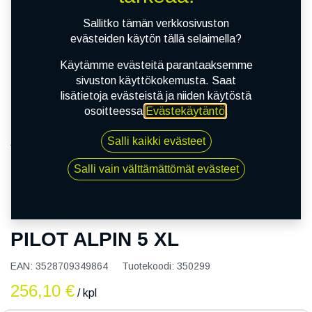
Sallitko tämän verkkosivuston
evästeiden käytön tällä selaimella?
Käytämme evästeitä parantaaksemme
sivuston käyttökokemusta. Saat
lisätietoja evästeistä ja niiden käytöstä
osoitteessa
Evästekäytäntö
.
Salli kaikki evästeet
Kauppa
235/45R17 97V MICHELIN PILOT ALPIN 5 XL
Salli vain välttämättömät evästeet
235/45R17 97V MICHELIN
PILOT ALPIN 5 XL
EAN:
3528709349864
Tuotekoodi:
350299
256,10
€
/ kpl