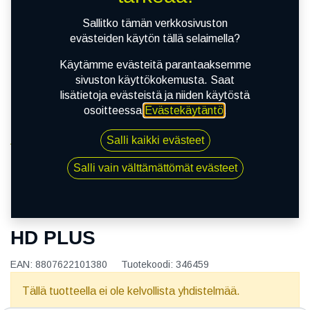
Sallitko tämän verkkosivuston
evästeiden käytön tällä selaimella?
Käytämme evästeitä parantaaksemme
sivuston käyttökokemusta. Saat
lisätietoja evästeistä ja niiden käytöstä
osoitteessa
Evästekäytäntö
.
Salli kaikki evästeet
Kauppa
165/60R15 77T NEXEN N'BLUE HD PLUS
Salli vain välttämättömät evästeet
165/60R15 77T NEXEN N'BLUE
HD PLUS
EAN:
8807622101380
Tuotekoodi:
346459
Tällä tuotteella ei ole kelvollista yhdistelmää.