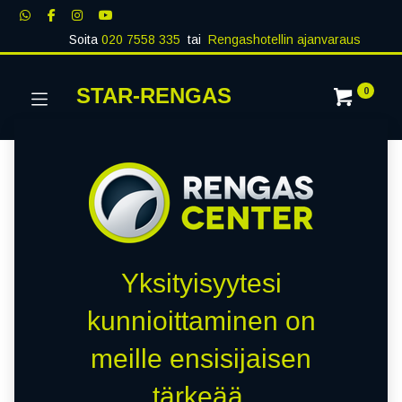
Soita
020 7558 335
tai
Rengashotellin ajanvaraus
STAR-RENGAS
0
Yksityisyytesi
kunnioittaminen on
meille ensisijaisen
tärkeää.