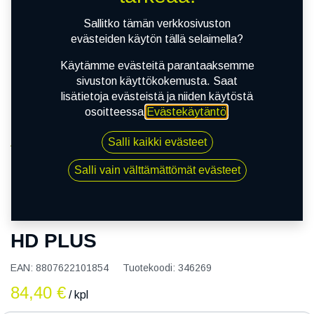
Sallitko tämän verkkosivuston
evästeiden käytön tällä selaimella?
Käytämme evästeitä parantaaksemme
sivuston käyttökokemusta. Saat
lisätietoja evästeistä ja niiden käytöstä
osoitteessa
Evästekäytäntö
.
Salli kaikki evästeet
Kauppa
165/65R14 79T NEXEN N BLUE HD PLUS
Salli vain välttämättömät evästeet
165/65R14 79T NEXEN N BLUE
HD PLUS
EAN:
8807622101854
Tuotekoodi:
346269
84,40
€
/ kpl