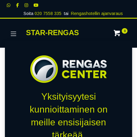
Soita
020 7558 335
tai
Rengashotellin ajanvaraus
STAR-RENGAS
0
Yksityisyytesi
kunnioittaminen on
meille ensisijaisen
tärkeää.