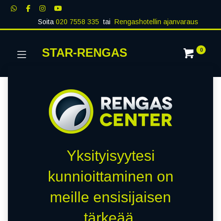
Soita
020 7558 335
tai
Rengashotellin ajanvaraus
STAR-RENGAS
0
Yksityisyytesi
kunnioittaminen on
meille ensisijaisen
tärkeää.