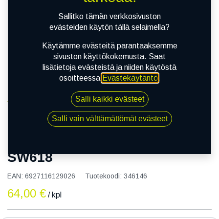
Sallitko tämän verkkosivuston
evästeiden käytön tällä selaimella?
Käytämme evästeitä parantaaksemme
sivuston käyttökokemusta. Saat
lisätietoja evästeistä ja niiden käytöstä
osoitteessa
Evästekäytäntö
.
Salli kaikki evästeet
Kauppa
155/65R14 75T WESTLAKE SW618
Salli vain välttämättömät evästeet
155/65R14 75T WESTLAKE
SW618
EAN:
6927116129026
Tuotekoodi:
346146
64,00
€
/ kpl