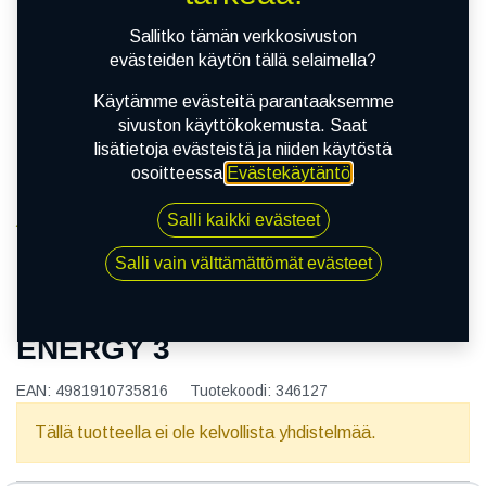
Sallitko tämän verkkosivuston
evästeiden käytön tällä selaimella?
Käytämme evästeitä parantaaksemme
sivuston käyttökokemusta. Saat
lisätietoja evästeistä ja niiden käytöstä
osoitteessa
Evästekäytäntö
.
Salli kaikki evästeet
Kauppa
155/80R13 79T TOYO NANO ENERGY 3
Salli vain välttämättömät evästeet
155/80R13 79T TOYO NANO
ENERGY 3
EAN:
4981910735816
Tuotekoodi:
346127
Tällä tuotteella ei ole kelvollista yhdistelmää.