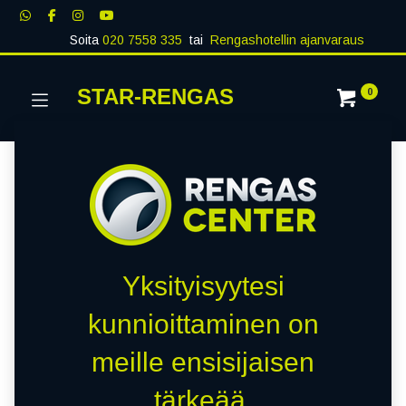
Soita
020 7558 335
tai
Rengashotellin ajanvaraus
STAR-RENGAS
0
Yksityisyytesi
kunnioittaminen on
meille ensisijaisen
tärkeää.