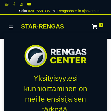
Soita
020 7558 335
tai
Rengashotellin ajanvaraus
STAR-RENGAS
0
Yksityisyytesi
kunnioittaminen on
meille ensisijaisen
tärkeää.