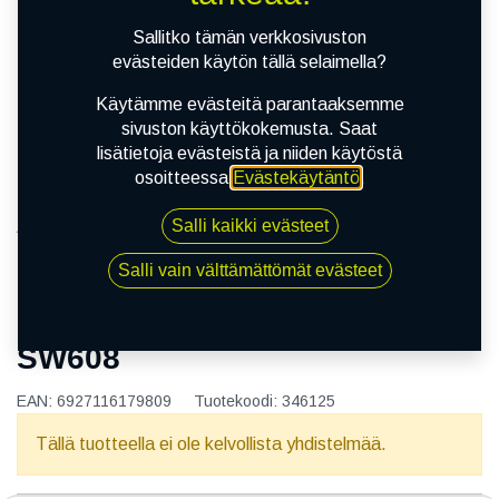
Sallitko tämän verkkosivuston
evästeiden käytön tällä selaimella?
Käytämme evästeitä parantaaksemme
sivuston käyttökokemusta. Saat
lisätietoja evästeistä ja niiden käytöstä
osoitteessa
Evästekäytäntö
.
Salli kaikki evästeet
Kauppa
155/80R13 79T WESTLAKE SW608
Salli vain välttämättömät evästeet
155/80R13 79T WESTLAKE
SW608
EAN:
6927116179809
Tuotekoodi:
346125
Tällä tuotteella ei ole kelvollista yhdistelmää.