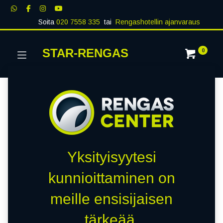
Soita
020 7558 335
tai
Rengashotellin ajanvaraus
STAR-RENGAS
0
Yksityisyytesi
kunnioittaminen on
meille ensisijaisen
tärkeää.