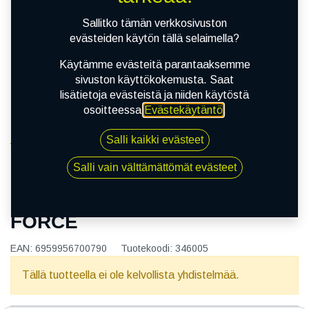
Sallitko tämän verkkosivuston
evästeiden käytön tällä selaimella?
Käytämme evästeitä parantaaksemme
sivuston käyttökokemusta. Saat
lisätietoja evästeistä ja niiden käytöstä
osoitteessa
Evästekäytäntö
.
Salli kaikki evästeet
Kauppa
165/65R14 79T LEAO NOVA-FORCE
Salli vain välttämättömät evästeet
165/65R14 79T LEAO NOVA-
FORCE
EAN:
6959956700790
Tuotekoodi:
346005
Tällä tuotteella ei ole kelvollista yhdistelmää.