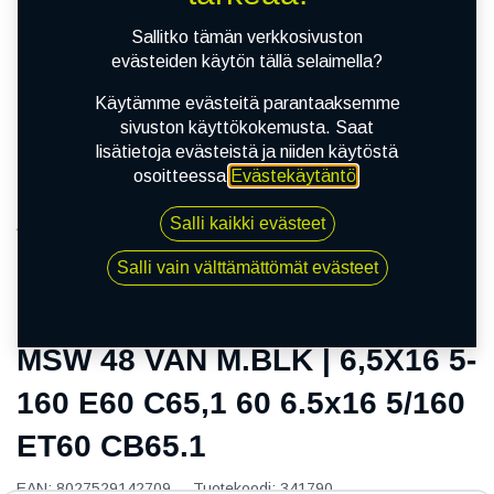
Sallitko tämän verkkosivuston
evästeiden käytön tällä selaimella?
Käytämme evästeitä parantaaksemme
sivuston käyttökokemusta. Saat
lisätietoja evästeistä ja niiden käytöstä
osoitteessa
Evästekäytäntö
.
Salli kaikki evästeet
Kauppa
MSW 48 VAN M.BLK | 6,5X16 5-160 E60 C65,1 60
Salli vain välttämättömät evästeet
6.5x16 5/160 ET60 CB65.1
MSW 48 VAN M.BLK | 6,5X16 5-
160 E60 C65,1 60 6.5x16 5/160
ET60 CB65.1
EAN:
8027529142709
Tuotekoodi:
341790