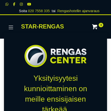
Soita
020 7558 335
tai
Rengashotellin ajanvaraus
STAR-RENGAS
0
Yksityisyytesi
kunnioittaminen on
meille ensisijaisen
tärkeää.