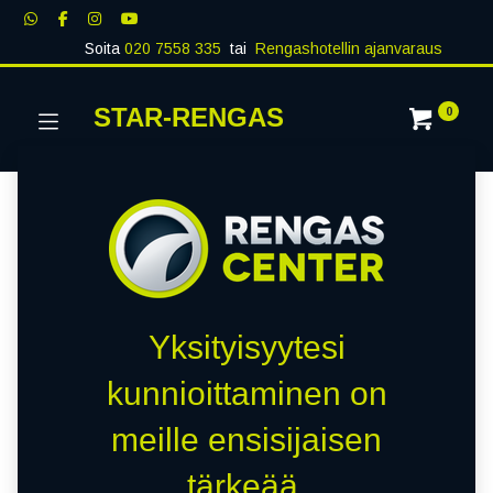
Soita
020 7558 335
tai
Rengashotellin ajanvaraus
STAR-RENGAS
0
Yksityisyytesi
kunnioittaminen on
meille ensisijaisen
tärkeää.