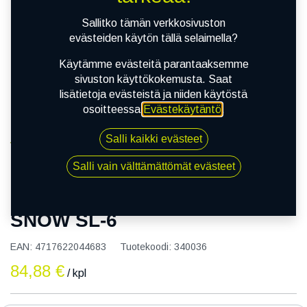
Sallitko tämän verkkosivuston
evästeiden käytön tällä selaimella?
Käytämme evästeitä parantaaksemme
sivuston käyttökokemusta. Saat
lisätietoja evästeistä ja niiden käytöstä
osoitteessa
Evästekäytäntö
.
Salli kaikki evästeet
Kauppa
155/80R13C 91T NANKANG SNOW SL-6
Salli vain välttämättömät evästeet
155/80R13C 91T NANKANG
SNOW SL-6
EAN:
4717622044683
Tuotekoodi:
340036
84,88
€
/ kpl