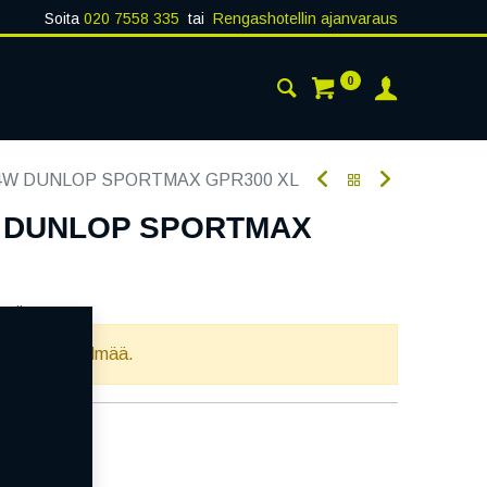
Soita
020 7558 335
tai
Rengashotellin ajanvaraus
0
AISTA
YHTEYSTIEDOT
54W DUNLOP SPORTMAX GPR300 XL
W DUNLOP SPORTMAX
oodi:
339954
llista yhdistelmää.