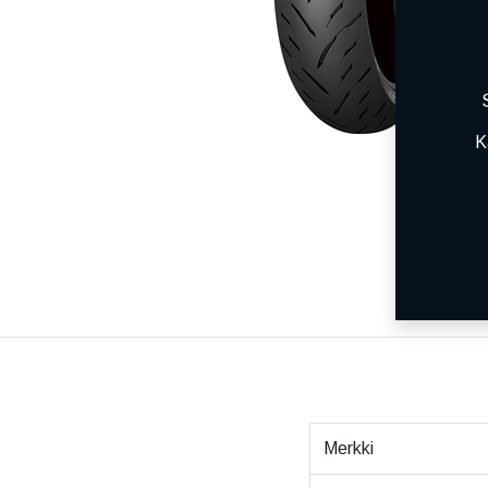
K
Merkki