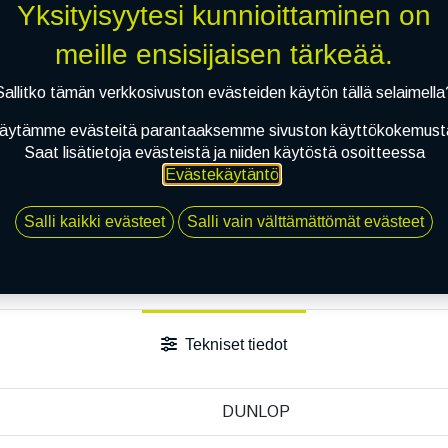
Yksityisyytesi kunnioittaminen on
meille ensisijaisen tärkeää.
Sallitko tämän verkkosivuston evästeiden käytön tällä selaimella
äytämme evästeitä parantaaksemme sivuston käyttökokemust
Saat lisätietoja evästeistä ja niiden käytöstä osoitteessa
Evästekäytäntö
.
Salli kaikki evästeet
Salli vain välttämättömät evästeet
Tekniset tiedot
DUNLOP