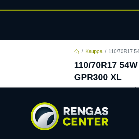
RENGASHOTELLI
AJANKOHT
AT
VANTEET
PALVELUT
Kauppa
110/70R17 
110/70R17 54
GPR300 XL
EAN:
5452000591159
Tuotek
Tällä tuotteella ei ole kelvo
Jaa
Toimitusehdot