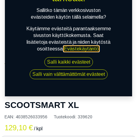
Sallitko tämän verkkosivuston
evästeiden käytön tällä selaimella?
Käytämme evästeitä parantaaksemme
sivuston käyttökokemusta. Saat
lisätietoja evästeistä ja niiden käytöstä
osoitteessa
Evästekäytäntö
.
Salli kaikki evästeet
Kauppa
110/70-13 54S DUNLOP SCOOTSMART XL
Salli vain välttämättömät evästeet
110/70-13 54S DUNLOP
SCOOTSMART XL
EAN:
4038526033956
Tuotekoodi:
339620
129,10
€
/ kpl