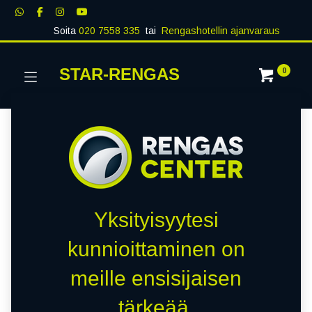
Soita
020 7558 335
tai
Rengashotellin ajanvaraus
STAR-RENGAS
0
Yksityisyytesi
kunnioittaminen on
meille ensisijaisen
tärkeää.