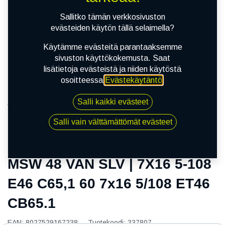
Sallitko tämän verkkosivuston
evästeiden käytön tällä selaimella?
Käytämme evästeitä parantaaksemme
sivuston käyttökokemusta. Saat
lisätietoja evästeistä ja niiden käytöstä
osoitteessa
Evästekäytäntö
.
Salli kaikki evästeet
Kauppa
MSW 48 VAN SLV | 7X16 5-108 E46 C65,1 60 7x16
Salli vain välttämättömät evästeet
5/108 ET46 CB65.1
MSW 48 VAN SLV | 7X16 5-108
E46 C65,1 60 7x16 5/108 ET46
CB65.1
EAN:
8027529167238
Tuotekoodi:
337807