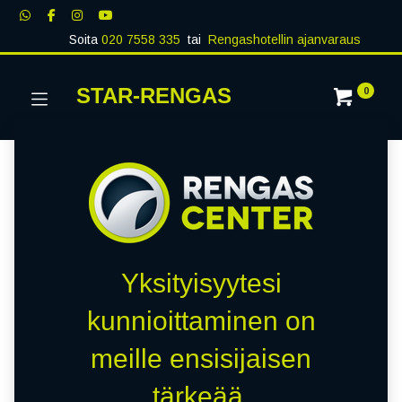
Soita
020 7558 335
tai
Rengashotellin ajanvaraus
STAR-RENGAS
0
Yksityisyytesi
kunnioittaminen on
meille ensisijaisen
tärkeää.