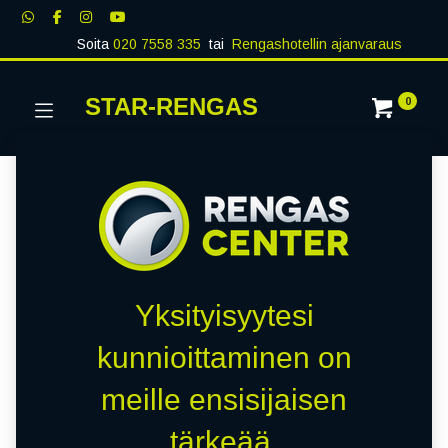
Soita
020 7558 335
tai
Rengashotellin ajanvaraus
STAR-RENGAS
0
Yksityisyytesi
kunnioittaminen on
meille ensisijaisen
tärkeää.