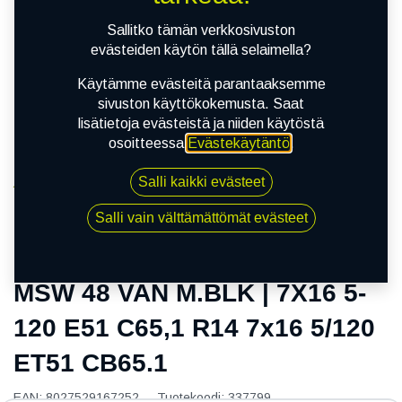
Sallitko tämän verkkosivuston
evästeiden käytön tällä selaimella?
Käytämme evästeitä parantaaksemme
sivuston käyttökokemusta. Saat
lisätietoja evästeistä ja niiden käytöstä
osoitteessa
Evästekäytäntö
.
Salli kaikki evästeet
Kauppa
MSW 48 VAN M.BLK | 7X16 5-120 E51 C65,1 R14
Salli vain välttämättömät evästeet
7x16 5/120 ET51 CB65.1
MSW 48 VAN M.BLK | 7X16 5-
120 E51 C65,1 R14 7x16 5/120
ET51 CB65.1
EAN:
8027529167252
Tuotekoodi:
337799