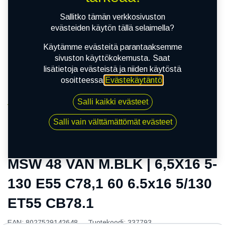
Sallitko tämän verkkosivuston
evästeiden käytön tällä selaimella?
Käytämme evästeitä parantaaksemme
sivuston käyttökokemusta. Saat
lisätietoja evästeistä ja niiden käytöstä
osoitteessa
Evästekäytäntö
.
Salli kaikki evästeet
Kauppa
MSW 48 VAN M.BLK | 6,5X16 5-130 E55 C78,1 60
Salli vain välttämättömät evästeet
6.5x16 5/130 ET55 CB78.1
MSW 48 VAN M.BLK | 6,5X16 5-
130 E55 C78,1 60 6.5x16 5/130
ET55 CB78.1
EAN:
8027529142648
Tuotekoodi:
337793