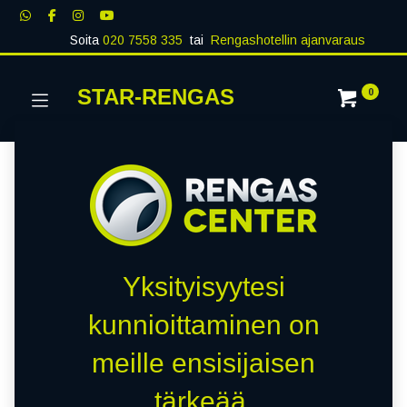
Soita
020 7558 335
tai
Rengashotellin ajanvaraus
STAR-RENGAS
0
Yksityisyytesi
kunnioittaminen on
meille ensisijaisen
tärkeää.