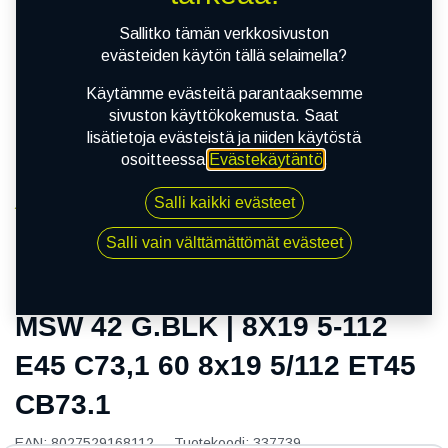
Sallitko tämän verkkosivuston
evästeiden käytön tällä selaimella?
Käytämme evästeitä parantaaksemme
sivuston käyttökokemusta. Saat
lisätietoja evästeistä ja niiden käytöstä
osoitteessa
Evästekäytäntö
.
Salli kaikki evästeet
Kauppa
MSW 42 G.BLK | 8X19 5-112 E45 C73,1 60 8x19 5/112
Salli vain välttämättömät evästeet
ET45 CB73.1
MSW 42 G.BLK | 8X19 5-112
E45 C73,1 60 8x19 5/112 ET45
CB73.1
EAN:
8027529168112
Tuotekoodi:
337739