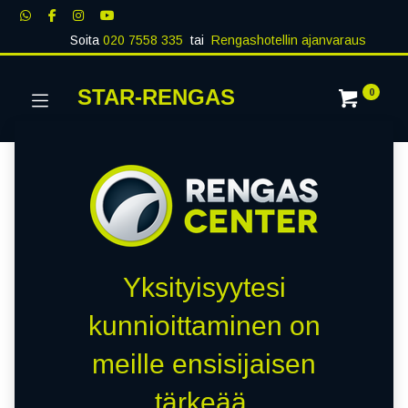
Soita
020 7558 335
tai
Rengashotellin ajanvaraus
STAR-RENGAS
0
Yksityisyytesi
kunnioittaminen on
meille ensisijaisen
tärkeää.