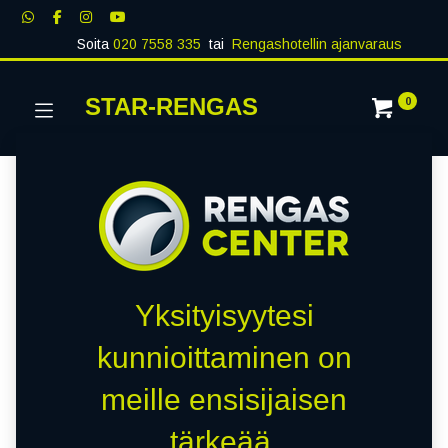
Soita
020 7558 335
tai
Rengashotellin ajanvaraus
STAR-RENGAS
0
Yksityisyytesi
kunnioittaminen on
meille ensisijaisen
tärkeää.