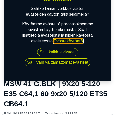
Sallitko tämän verkkosivuston
evästeiden käytön tällä selaimella?
Käytämme evästeitä parantaaksemme
sivuston käyttökokemusta. Saat
lisätietoja evästeistä ja niiden käytöstä
osoitteessa
Evästekäytäntö
.
Salli kaikki evästeet
Kauppa
MSW 41 G.BLK | 9X20 5-120 E35 C64,1 60 9x20 5/120
Salli vain välttämättömät evästeet
ET35 CB64.1
MSW 41 G.BLK | 9X20 5-120
E35 C64,1 60 9x20 5/120 ET35
CB64.1
EAN:
8027529168617
Tuotekoodi:
337725