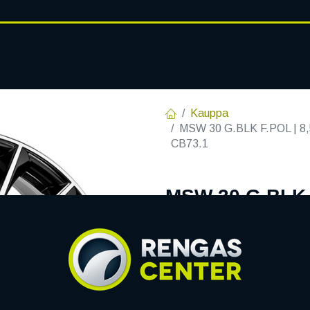
RENGASHOTELLI
AJANKOHT
AT
VANTEET
PALVELUT
Kauppa
MSW 30 G.BLK F.POL | 8,
CB73.1
MSW 30 G.BLK F
C73,1 60 8.5x2
EAN:
8027529145595
Tuotek
Tällä tuotteella ei ole kelvo