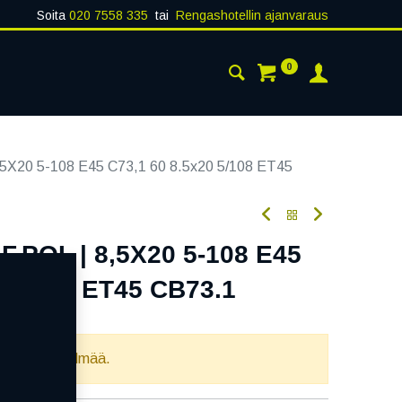
Soita
020 7558 335
tai
Rengashotellin ajanvaraus
0
AISTA
YHTEYSTIEDOT
5X20 5-108 E45 C73,1 60 8.5x20 5/108 ET45
.POL | 8,5X20 5-108 E45
0 5/108 ET45 CB73.1
oodi:
337711
llista yhdistelmää.