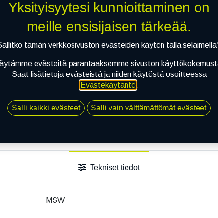
Yksityisyytesi kunnioittaminen on
Jaa
meille ensisijaisen tärkeää.
Toimitusehdot
Sallitko tämän verkkosivuston evästeiden käytön tällä selaimella
äytämme evästeitä parantaaksemme sivuston käyttökokemust
Saat lisätietoja evästeistä ja niiden käytöstä osoitteessa
Evästekäytäntö
.
Salli kaikki evästeet
Salli vain välttämättömät evästeet
Tekniset tiedot
MSW