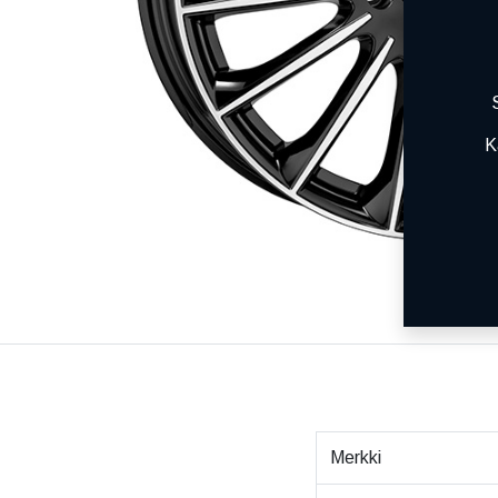
K
Merkki