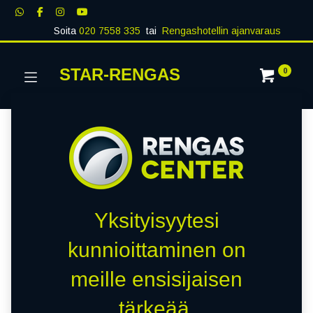
Soita
020 7558 335
tai
Rengashotellin ajanvaraus
STAR-RENGAS
0
Yksityisyytesi
kunnioittaminen on
meille ensisijaisen
tärkeää.