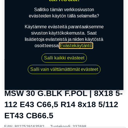
Sallitko tämän verkkosivuston
evästeiden käytön tällä selaimella?
Käytämme evästeitä parantaaksemme
sivuston käyttökokemusta. Saat
lisätietoja evästeistä ja niiden käytöstä
osoitteessa
Evästekäytäntö
.
Salli kaikki evästeet
Kauppa
MSW 30 G.BLK F.POL | 8X18 5-112 E43 C66,5 R14
Salli vain välttämättömät evästeet
8x18 5/112 ET43 CB66.5
MSW 30 G.BLK F.POL | 8X18 5-
112 E43 C66,5 R14 8x18 5/112
ET43 CB66.5
EAN:
8027529163582
Tuotekoodi:
337698