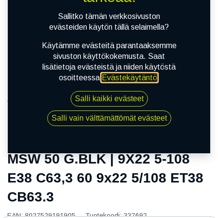
Sallitko tämän verkkosivuston
evästeiden käytön tällä selaimella?
Käytämme evästeitä parantaaksemme
sivuston käyttökokemusta. Saat
lisätietoja evästeistä ja niiden käytöstä
osoitteessa
Evästekäytäntö
.
Salli kaikki evästeet
Kauppa
MSW 50 G.BLK | 9X22 5-108 E38 C63,3 60 9x22 5/108
Salli vain välttämättömät evästeet
ET38 CB63.3
MSW 50 G.BLK | 9X22 5-108
E38 C63,3 60 9x22 5/108 ET38
CB63.3
EAN:
8027529191905
Tuotekoodi:
337692