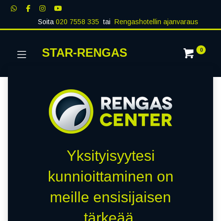
Soita
020 7558 335
tai
Rengashotellin ajanvaraus
STAR-RENGAS
0
Yksityisyytesi
kunnioittaminen on
meille ensisijaisen
tärkeää.