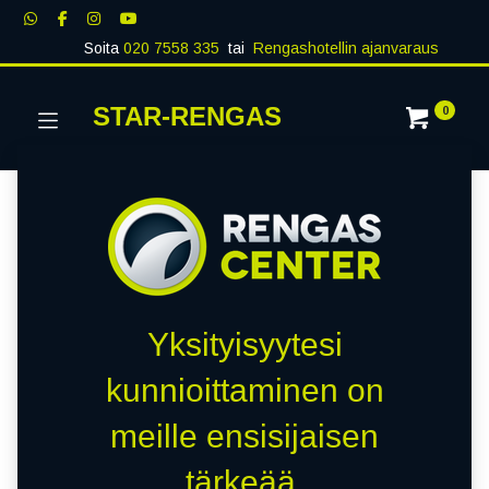
Soita
020 7558 335
tai
Rengashotellin ajanvaraus
STAR-RENGAS
0
Yksityisyytesi
kunnioittaminen on
meille ensisijaisen
tärkeää.