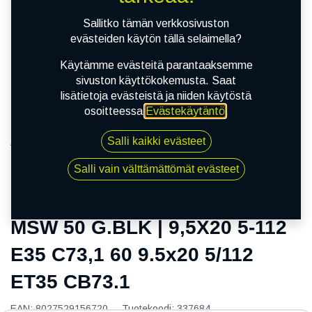
Sallitko tämän verkkosivuston
evästeiden käytön tällä selaimella?
Käytämme evästeitä parantaaksemme
sivuston käyttökokemusta. Saat
lisätietoja evästeistä ja niiden käytöstä
osoitteessa
Evästekäytäntö
.
Salli kaikki evästeet
Kauppa
MSW 50 G.BLK | 9,5X20 5-112 E35 C73,1 60 9.5x20
Salli vain välttämättömät evästeet
5/112 ET35 CB73.1
MSW 50 G.BLK | 9,5X20 5-112
E35 C73,1 60 9.5x20 5/112
ET35 CB73.1
EAN:
8027529156720
Tuotekoodi:
337684