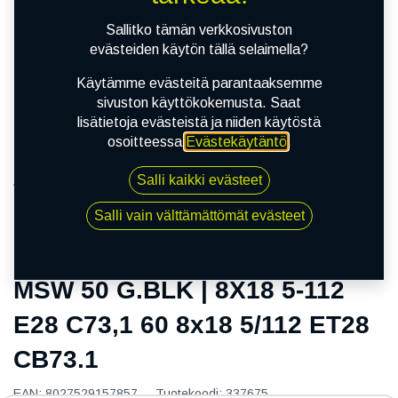
Sallitko tämän verkkosivuston
evästeiden käytön tällä selaimella?
Käytämme evästeitä parantaaksemme
sivuston käyttökokemusta. Saat
lisätietoja evästeistä ja niiden käytöstä
osoitteessa
Evästekäytäntö
.
Salli kaikki evästeet
Kauppa
MSW 50 G.BLK | 8X18 5-112 E28 C73,1 60 8x18 5/112
Salli vain välttämättömät evästeet
ET28 CB73.1
MSW 50 G.BLK | 8X18 5-112
E28 C73,1 60 8x18 5/112 ET28
CB73.1
EAN:
8027529157857
Tuotekoodi:
337675