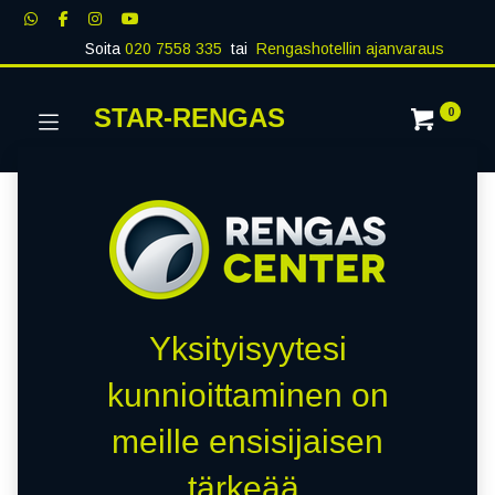
Soita
020 7558 335
tai
Rengashotellin ajanvaraus
STAR-RENGAS
0
Yksityisyytesi
kunnioittaminen on
meille ensisijaisen
tärkeää.