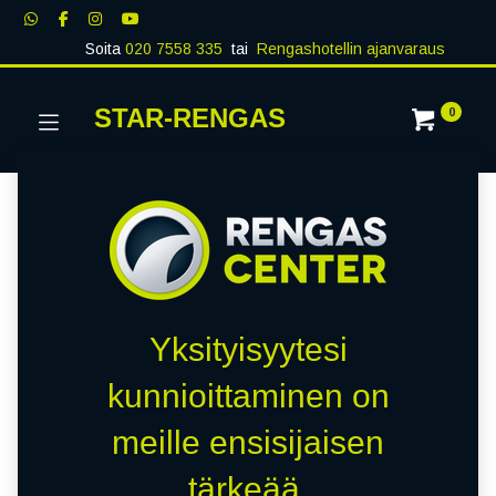
Soita
020 7558 335
tai
Rengashotellin ajanvaraus
STAR-RENGAS
0
Yksityisyytesi
kunnioittaminen on
meille ensisijaisen
tärkeää.