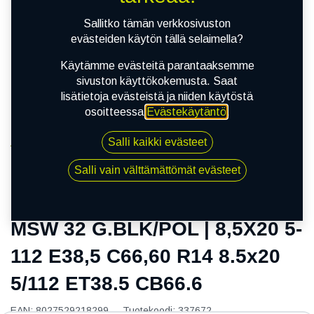
Sallitko tämän verkkosivuston
evästeiden käytön tällä selaimella?
Käytämme evästeitä parantaaksemme
sivuston käyttökokemusta. Saat
lisätietoja evästeistä ja niiden käytöstä
osoitteessa
Evästekäytäntö
.
Salli kaikki evästeet
Kauppa
MSW 32 G.BLK/POL | 8,5X20 5-112 E38,5 C66,60 R14
Salli vain välttämättömät evästeet
8.5x20 5/112 ET38.5 CB66.6
MSW 32 G.BLK/POL | 8,5X20 5-
112 E38,5 C66,60 R14 8.5x20
5/112 ET38.5 CB66.6
EAN:
8027529218299
Tuotekoodi:
337672