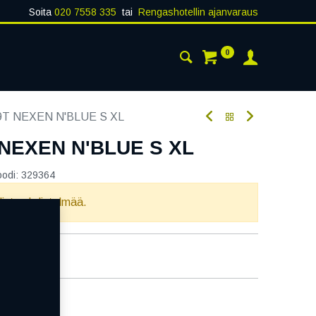
Soita
020 7558 335
tai
Rengashotellin ajanvaraus
0
AISTA
YHTEYSTIEDOT
9T NEXEN N'BLUE S XL
 NEXEN N'BLUE S XL
oodi:
329364
llista yhdistelmää.