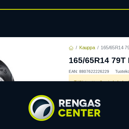
RENGASHOTELLI
AJANKOHT
AT
VANTEET
PALVELUT
Kauppa
165/65R14 7
165/65R14 79T
EAN:
8807622226229
Tuotek
Tällä tuotteella ei ole kelvo
NEXEN
Jaa