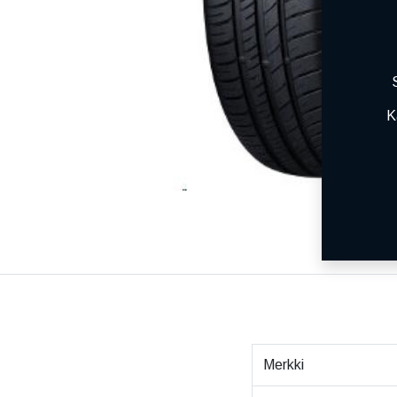
K
Merkki