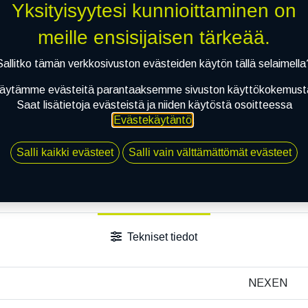
Toimitusehdot
Yksityisyytesi kunnioittaminen on
meille ensisijaisen tärkeää.
Sallitko tämän verkkosivuston evästeiden käytön tällä selaimella
äytämme evästeitä parantaaksemme sivuston käyttökokemust
Saat lisätietoja evästeistä ja niiden käytöstä osoitteessa
Evästekäytäntö
.
Salli kaikki evästeet
Salli vain välttämättömät evästeet
Tekniset tiedot
NEXEN