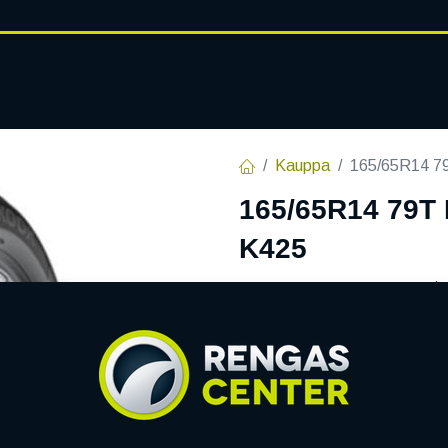
RENGASHOTELLI
AJANKOHT
AT
VANTEET
PALVELUT
Kauppa
165/65R14 
165/65R14 79
K425
EAN:
8808563411378
Tuotek
86,10
€
/ kpl
Toimittajilla (ulkomaa):
S
Toimitusaika:
7 arkipäiv