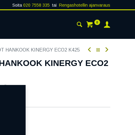
Soita
020 7558 335
tai
Rengashotellin ajanvaraus
0
AISTA
YHTEYSTIEDOT
79T HANKOOK KINERGY ECO2 K425
T HANKOOK KINERGY ECO2
oodi:
326860
aatavilla
ää