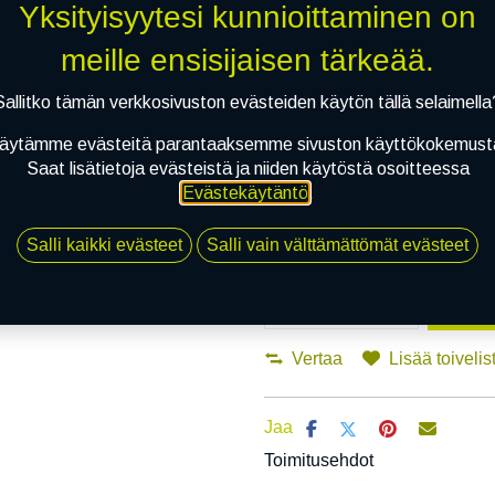
Asennuspalvelu
Yksityisyytesi kunnioittaminen on
meille ensisijaisen tärkeää.
Mikäli valitset asennuksen, pää
Sallitko tämän verkkosivuston evästeiden käytön tällä selaimella
äytämme evästeitä parantaaksemme sivuston käyttökokemust
1
X 165/65R14 79T HANKOOK KINE
Saat lisätietoja evästeistä ja niiden käytöstä osoitteessa
EI ASENNUSTA
Evästekäytäntö
.
Salli kaikki evästeet
Salli vain välttämättömät evästeet
Li
Vertaa
Lisää toivelis
Jaa
Toimitusehdot