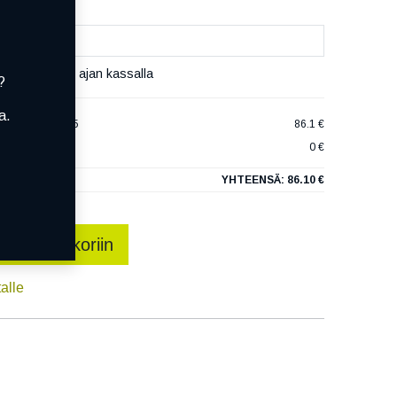
set varaamaan ajan kassalla
?
a.
RGY ECO2 K425
86.1 €
0 €
YHTEENSÄ:
86.10 €
sää ostoskoriin
talle