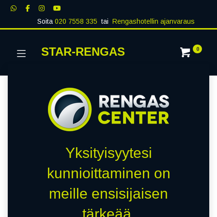
Soita
020 7558 335
tai
Rengashotellin ajanvaraus
STAR-RENGAS
0
Yksityisyytesi
kunnioittaminen on
meille ensisijaisen
tärkeää.