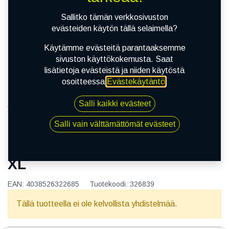
Sallitko tämän verkkosivuston
evästeiden käytön tällä selaimella?
Käytämme evästeitä parantaaksemme
sivuston käyttökokemusta. Saat
lisätietoja evästeistä ja niiden käytöstä
osoitteessa
Evästekäytäntö
.
Salli kaikki evästeet
Kauppa
130/80-17 65H DUNLOP D408 XL
Salli vain välttämättömät evästeet
130/80-17 65H DUNLOP D408
XL
EAN:
4038526322685
Tuotekoodi:
326839
Tällä tuotteella ei ole kelvollista yhdistelmää.