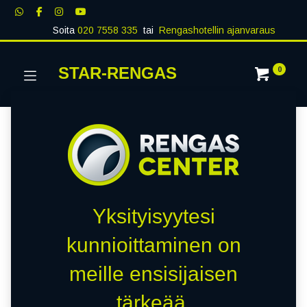
Soita
020 7558 335
tai
Rengashotellin ajanvaraus
STAR-RENGAS
0
Yksityisyytesi
kunnioittaminen on
meille ensisijaisen
tärkeää.