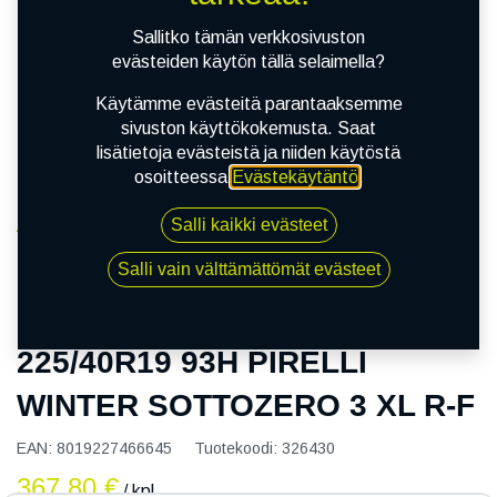
Sallitko tämän verkkosivuston
evästeiden käytön tällä selaimella?
Käytämme evästeitä parantaaksemme
sivuston käyttökokemusta. Saat
lisätietoja evästeistä ja niiden käytöstä
osoitteessa
Evästekäytäntö
.
Salli kaikki evästeet
Kauppa
225/40R19 93H PIRELLI WINTER SOTTOZERO 3 XL
Salli vain välttämättömät evästeet
R-F
225/40R19 93H PIRELLI
WINTER SOTTOZERO 3 XL R-F
EAN:
8019227466645
Tuotekoodi:
326430
367,80
€
/ kpl