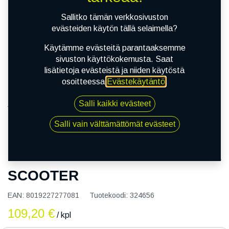
Sallitko tämän verkkosivuston
evästeiden käytön tällä selaimella?
Käytämme evästeitä parantaaksemme
sivuston käyttökokemusta. Saat
lisätietoja evästeistä ja niiden käytöstä
osoitteessa
Evästekäytäntö
.
Salli kaikki evästeet
Kauppa
110/70R16 52S PIRELLI ANGEL SCOOTER
Salli vain välttämättömät evästeet
110/70R16 52S PIRELLI ANGEL
SCOOTER
EAN:
8019227277081
Tuotekoodi:
324656
109,20
€
/ kpl