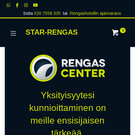
Soita
020 7558 335
tai
Rengashotellin ajanvaraus
STAR-RENGAS
0
Yksityisyytesi
kunnioittaminen on
meille ensisijaisen
tärkeää.