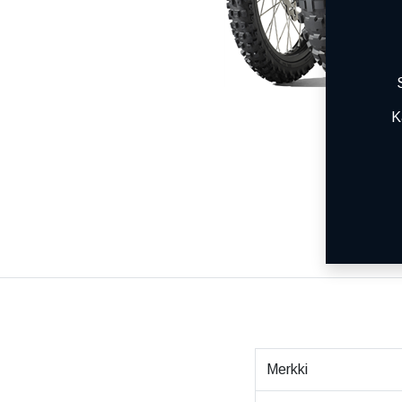
K
Merkki