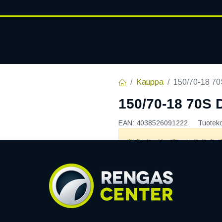
RENGASHOTELLI
AJANKOHT
AT
VANTEET
PALVELUT
Kauppa
150/70-18 7
150/70-18 70S
EAN:
4038526091222
Tuotek
Tällä tuotteella ei ole kelvo
Jaa
Toimitusehdot