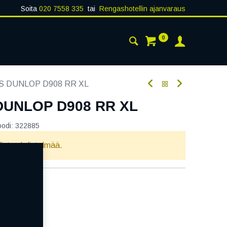
Soita
020 7558 335
tai
Rengashotellin ajanvaraus
0
AISTA
YHTEYSTIEDOT
0S DUNLOP D908 RR XL
 DUNLOP D908 RR XL
oodi:
322885
llista yhdistelmää.