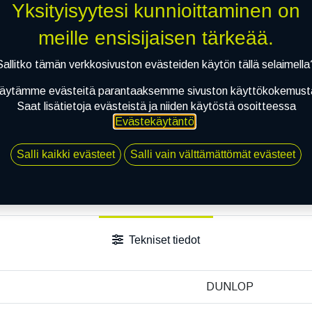
Yksityisyytesi kunnioittaminen on
meille ensisijaisen tärkeää.
Sallitko tämän verkkosivuston evästeiden käytön tällä selaimella
äytämme evästeitä parantaaksemme sivuston käyttökokemust
Saat lisätietoja evästeistä ja niiden käytöstä osoitteessa
Evästekäytäntö
.
Salli kaikki evästeet
Salli vain välttämättömät evästeet
Tekniset tiedot
DUNLOP