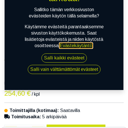
Sallitko tämän verkkosivuston
evästeiden käytön tällä selaimella?
Käytämme evästeitä parantaaksemme
sivuston käyttökokemusta. Saat
lisätietoja evästeistä ja niiden käytöstä
osoitteessa
Evästekäytäntö
.
Salli kaikki evästeet
Kauppa
100/90-17 55S DUNLOP F 17
Salli vain välttämättömät evästeet
100/90-17 55S DUNLOP F 17
EAN:
5420005508854
Tuotekoodi:
320677
254,60
€
/ kpl
Toimittajilla (kotimaa):
Saatavilla
Toimitusaika:
5 arkipäivää