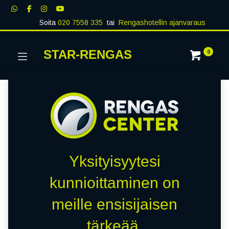
Soita
020 7558 335
tai
Rengashotellin ajanvaraus
STAR-RENGAS
0
Yksityisyytesi
kunnioittaminen on
meille ensisijaisen
tärkeää.