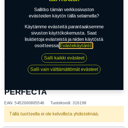
Sallitko tämän verkkosivuston
evästeiden käytön tällä selaimella?
Käytämme evästeitä parantaaksemme
sivuston käyttökokemusta. Saat
lisätietoja evästeistä ja niiden käytöstä
osoitteessa
Evästekäytäntö
.
Salli kaikki evästeet
Kauppa
155/70R13 75T SAVA PERFECTA
Salli vain välttämättömät evästeet
155/70R13 75T SAVA
PERFECTA
EAN:
5452000805546
Tuotekoodi:
316198
Tällä tuotteella ei ole kelvollista yhdistelmää.