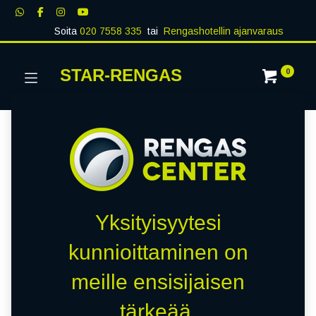
Soita
020 7558 335
tai
Rengashotellin ajanvaraus
STAR-RENGAS
0
Yksityisyytesi
kunnioittaminen on
meille ensisijaisen
tärkeää.