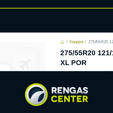
RENGASHOTELLI
AJANKOHT
AT
VANTEET
PALVELUT
Kauppa
275/55R20 
275/55R20 121
XL POR
EAN:
6974748813236
Tuotek
345,20
€
/ kpl
Toimittajilla (ulkomaa):
S
Toimitusaika:
7 arkipäiv