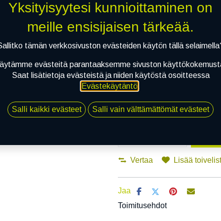
Asennuspalvelu
Yksityisyytesi kunnioittaminen on
meille ensisijaisen tärkeää.
Mikäli valitset asennuksen, pää
Sallitko tämän verkkosivuston evästeiden käytön tällä selaimella
äytämme evästeitä parantaaksemme sivuston käyttökokemust
1
X 275/55R20 121/118Q RIDGEBLA
Saat lisätietoja evästeistä ja niiden käytöstä osoitteessa
EI ASENNUSTA
Evästekäytäntö
.
Salli kaikki evästeet
Salli vain välttämättömät evästeet
Li
Vertaa
Lisää toivelis
Jaa
Toimitusehdot