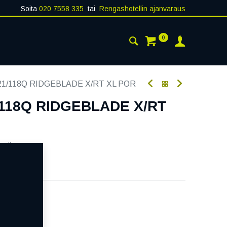
Soita
020 7558 335
tai
Rengashotellin ajanvaraus
0
AISTA
YHTEYSTIEDOT
121/118Q RIDGEBLADE X/RT XL POR
/118Q RIDGEBLADE X/RT
oodi:
315985
aatavilla
ää