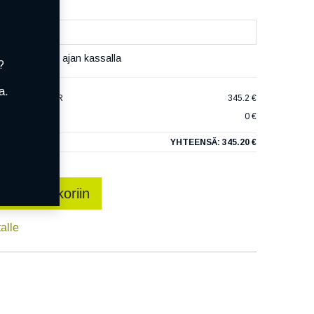
set varaamaan ajan kassalla
?
a.
DE X/RT XL POR
345.2 €
0 €
YHTEENSÄ:
345.20 €
sää ostoskoriin
talle