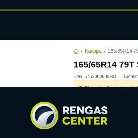
RENGASHOTELLI
AJANKOHT
AT
VANTEET
PALVELUT
Kauppa
165/65R14 7
165/65R14 79T
EAN:
5452000640901
Tuotek
Tällä tuotteella ei ole kelvo
Jaa
Toimitusehdot