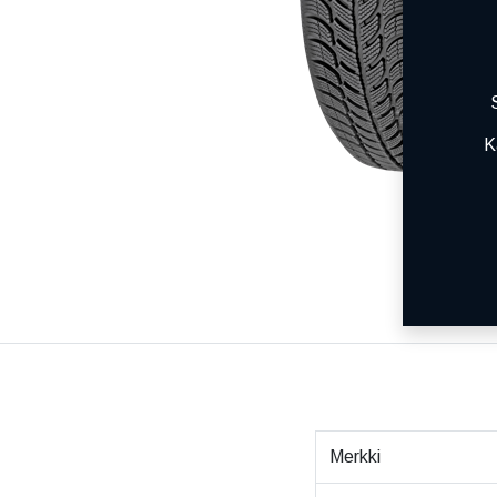
K
Merkki