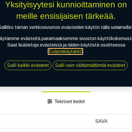
Yksityisyytesi kunnioittaminen on
meille ensisijaisen tärkeää.
Sallitko tämän verkkosivuston evästeiden käytön tällä selaimella
äytämme evästeitä parantaaksemme sivuston käyttökokemust
Saat lisätietoja evästeistä ja niiden käytöstä osoitteessa
Evästekäytäntö
.
Salli kaikki evästeet
Salli vain välttämättömät evästeet
Tekniset tiedot
SAVA