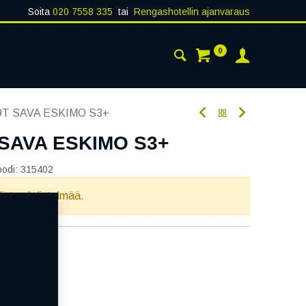
Soita
020 7558 335
tai
Rengashotellin ajanvaraus
0
AISTA
YHTEYSTIEDOT
9T SAVA ESKIMO S3+
 SAVA ESKIMO S3+
oodi:
315402
llista yhdistelmää.