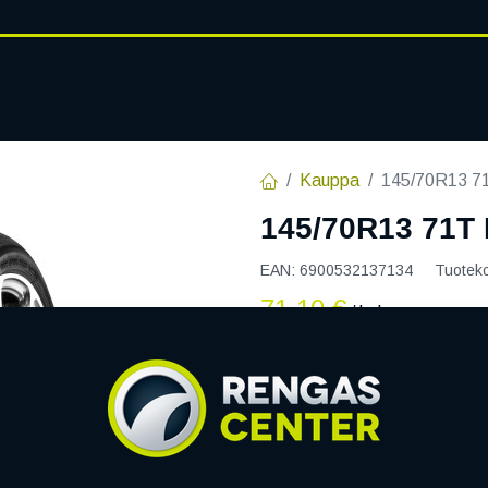
RENGASHOTELLI
AJANKOHT
AT
VANTEET
PALVELUT
Kauppa
145/70R13 7
145/70R13 71T
EAN:
6900532137134
Tuotek
71,10
€
/ kpl
Toimittajilla (ulkomaa):
S
Toimitusaika:
7 arkipäiv
Asennuspalvelu