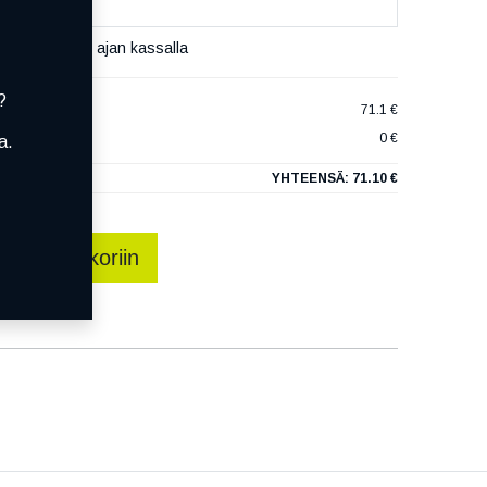
set varaamaan ajan kassalla
?
71.1 €
0 €
a.
YHTEENSÄ:
71.10 €
sää ostoskoriin
talle