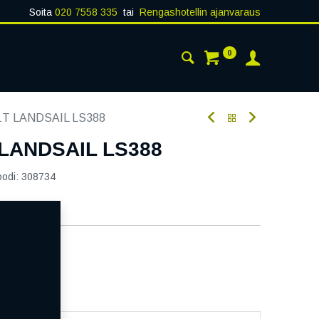
Soita
020 7558 335
tai
Rengashotellin ajanvaraus
0
AISTA
YHTEYSTIEDOT
1T LANDSAIL LS388
 LANDSAIL LS388
oodi:
308734
aatavilla
ää