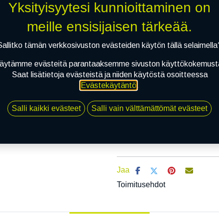
Yksityisyytesi kunnioittaminen on
Mikäli valitset asennuksen, pää
meille ensisijaisen tärkeää.
Sallitko tämän verkkosivuston evästeiden käytön tällä selaimella
1
X 145/70R13 71T LANDSAIL LS388
EI ASENNUSTA
äytämme evästeitä parantaaksemme sivuston käyttökokemust
Saat lisätietoja evästeistä ja niiden käytöstä osoitteessa
Evästekäytäntö
.
Salli kaikki evästeet
Salli vain välttämättömät evästeet
Li
Vertaa
Lisää toivelis
Jaa
Toimitusehdot