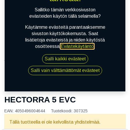
Sallitko tämän verkkosivuston
evästeiden käytön tällä selaimella?
Käytämme evästeitä parantaaksemme
sivuston käyttökokemusta. Saat
lisätietoja evästeistä ja niiden käytöstä
osoitteessa
Evästekäytäntö
.
Salli kaikki evästeet
Kauppa
165/60R15 77H MATADOR HECTORRA 5 EVC
Salli vain välttämättömät evästeet
165/60R15 77H MATADOR
HECTORRA 5 EVC
EAN:
4050496004644
Tuotekoodi:
307325
Tällä tuotteella ei ole kelvollista yhdistelmää.