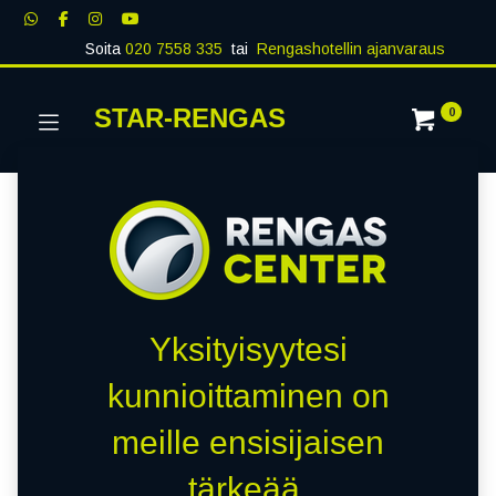
Soita
020 7558 335
tai
Rengashotellin ajanvaraus
STAR-RENGAS
0
Yksityisyytesi
kunnioittaminen on
meille ensisijaisen
tärkeää.