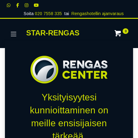
Soita
020 7558 335
tai
Rengashotellin ajanvaraus
STAR-RENGAS
0
Yksityisyytesi
kunnioittaminen on
meille ensisijaisen
tärkeää.