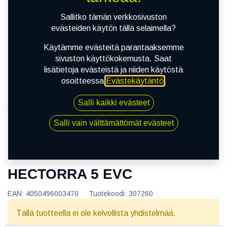
Sallitko tämän verkkosivuston
evästeiden käytön tällä selaimella?
Käytämme evästeitä parantaaksemme
sivuston käyttökokemusta. Saat
lisätietoja evästeistä ja niiden käytöstä
osoitteessa
Evästekäytäntö
.
Salli kaikki evästeet
Kauppa
165/65R14 79T MATADOR HECTORRA 5 EVC
Salli vain välttämättömät evästeet
165/65R14 79T MATADOR
HECTORRA 5 EVC
EAN:
4050496003470
Tuotekoodi:
307260
Tällä tuotteella ei ole kelvollista yhdistelmää.