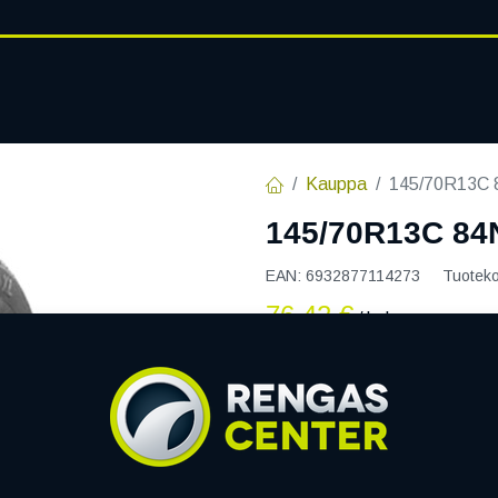
RENGASHOTELLI
AJANKOHT
AT
VANTEET
PALVELUT
Kauppa
145/70R13C 
145/70R13C 84
EAN:
6932877114273
Tuotek
76,42
€
/ kpl
Toimittajilla (ulkomaa):
S
Toimitusaika:
7 arkipäiv
Asennuspalvelu