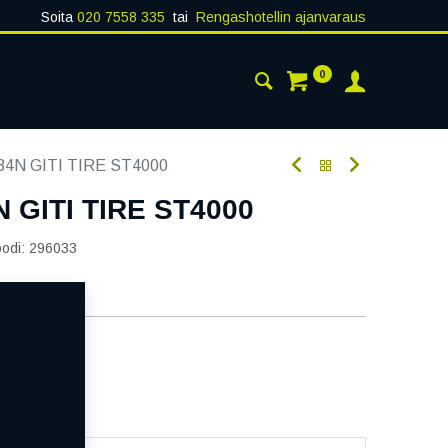
Soita
020 7558 335
tai
Rengashotellin ajanvaraus
0
AISTA
YHTEYSTIEDOT
84N GITI TIRE ST4000
N GITI TIRE ST4000
oodi:
296033
aatavilla
ää