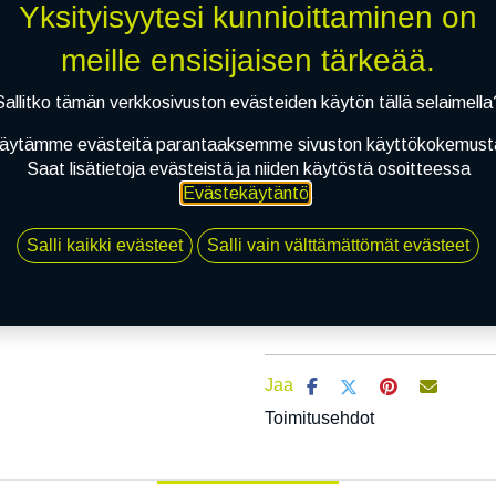
Yksityisyytesi kunnioittaminen on
Mikäli valitset asennuksen, pää
meille ensisijaisen tärkeää.
Sallitko tämän verkkosivuston evästeiden käytön tällä selaimella
1
X 145/70R13C 84N GITI TIRE ST40
EI ASENNUSTA
äytämme evästeitä parantaaksemme sivuston käyttökokemust
Saat lisätietoja evästeistä ja niiden käytöstä osoitteessa
Evästekäytäntö
.
Salli kaikki evästeet
Salli vain välttämättömät evästeet
Li
Vertaa
Lisää toivelis
Jaa
Toimitusehdot