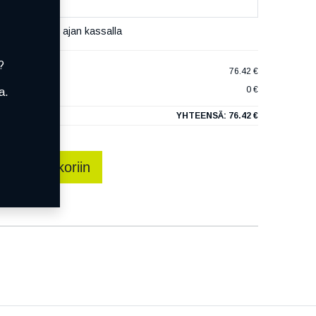
set varaamaan ajan kassalla
?
00
76.42 €
0 €
a.
YHTEENSÄ:
76.42 €
sää ostoskoriin
talle