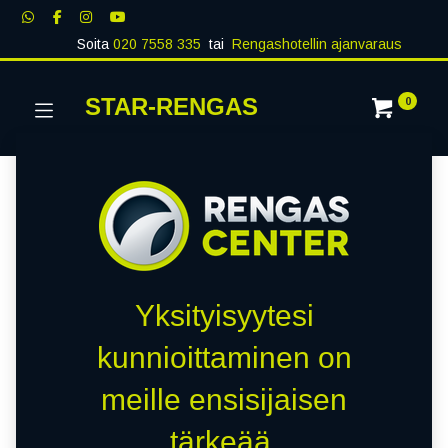
Soita
020 7558 335
tai
Rengashotellin ajanvaraus
STAR-RENGAS
0
Yksityisyytesi
kunnioittaminen on
meille ensisijaisen
tärkeää.