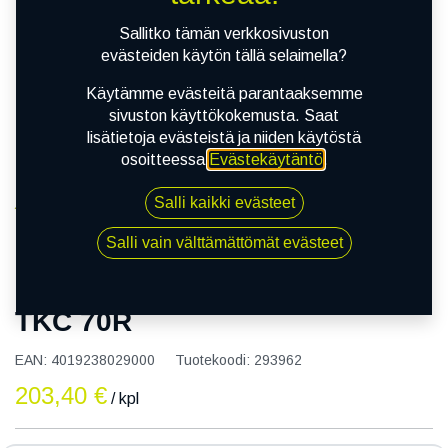
Sallitko tämän verkkosivuston
evästeiden käytön tällä selaimella?
Käytämme evästeitä parantaaksemme
sivuston käyttökokemusta. Saat
lisätietoja evästeistä ja niiden käytöstä
osoitteessa
Evästekäytäntö
.
Salli kaikki evästeet
Kauppa
150/70R18 70S CONTINENTAL TKC 70R
Salli vain välttämättömät evästeet
150/70R18 70S CONTINENTAL
TKC 70R
EAN:
4019238029000
Tuotekoodi:
293962
203,40
€
/ kpl