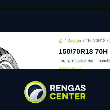
RENGASHOTELLI
AJANKOHT
AT
VANTEET
PALVELUT
Kauppa
150/70R18 
150/70R18 70H
EAN:
4019238012705
Tuotek
197,30
€
/ kpl
Toimittajilla (ulkomaa):
S
Toimitusaika:
7 arkipäiv
Li