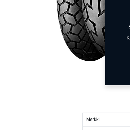
K
Merkki