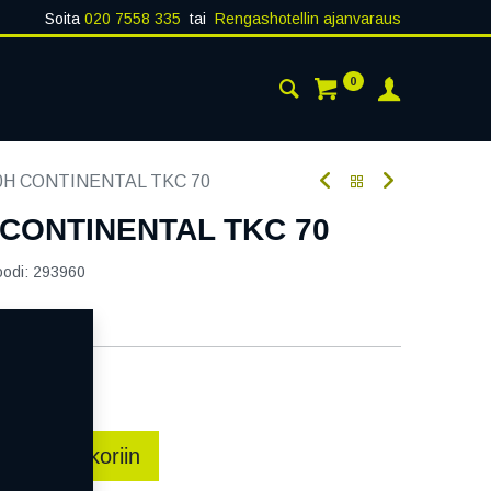
Soita
020 7558 335
tai
Rengashotellin ajanvaraus
0
AISTA
YHTEYSTIEDOT
70H CONTINENTAL TKC 70
 CONTINENTAL TKC 70
oodi:
293960
aatavilla
ää
sää ostoskoriin