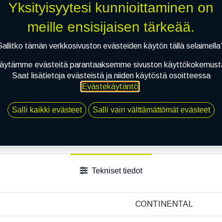
Yksityisyytesi kunnioittaminen on
Vertaa
Lisää toivelis
meille ensisijaisen tärkeää.
Jaa
Sallitko tämän verkkosivuston evästeiden käytön tällä selaimella
Toimitusehdot
äytämme evästeitä parantaaksemme sivuston käyttökokemust
Saat lisätietoja evästeistä ja niiden käytöstä osoitteessa
Evästekäytäntö
.
Salli kaikki evästeet
Salli vain välttämättömät evästeet
Tekniset tiedot
CONTINENTAL