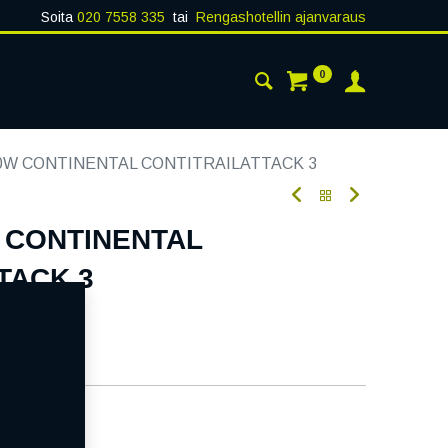
Soita
020 7558 335
tai
Rengashotellin ajanvaraus
0
AISTA
YHTEYSTIEDOT
70W CONTINENTAL CONTITRAILATTACK 3
W CONTINENTAL
TACK 3
oodi:
293918
aatavilla
ää