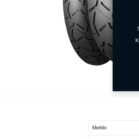
K
Merkki