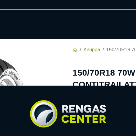
RENGASHOTELLI
AJANKOHT
AT
VANTEET
PALVELUT
Kauppa
150/70R18 
150/70R18 70
CONTITRAILAT
EAN:
4019238813661
Tuotek
202,50
€
/ kpl
Toimittajilla (ulkomaa):
S
Toimitusaika:
7 arkipäiv