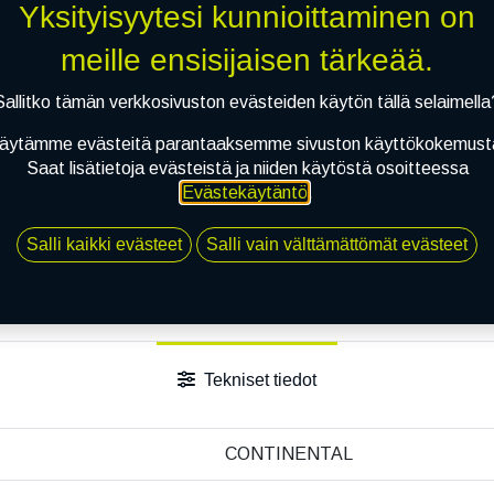
Yksityisyytesi kunnioittaminen on
Li
meille ensisijaisen tärkeää.
Vertaa
Lisää toivelis
Sallitko tämän verkkosivuston evästeiden käytön tällä selaimella
äytämme evästeitä parantaaksemme sivuston käyttökokemust
Jaa
Saat lisätietoja evästeistä ja niiden käytöstä osoitteessa
Evästekäytäntö
.
Toimitusehdot
Salli kaikki evästeet
Salli vain välttämättömät evästeet
Tekniset tiedot
CONTINENTAL