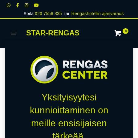
Soita
020 7558 335
tai
Rengashotellin ajanvaraus
STAR-RENGAS
0
Yksityisyytesi
kunnioittaminen on
meille ensisijaisen
tärkeää.