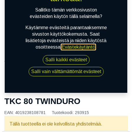
Sallitko tämän verkkosivuston
evästeiden käytön tällä selaimella?
Käytämme evästeitä parantaaksemme
sivuston käyttökokemusta. Saat
lisätietoja evästeistä ja niiden käytöstä
osoitteessa
Evästekäytäntö
.
Salli kaikki evästeet
Kauppa
120/90R17 64S CONTINENTAL TKC 80 TWINDURO
Salli vain välttämättömät evästeet
120/90R17 64S CONTINENTAL
TKC 80 TWINDURO
EAN:
4019238108781
Tuotekoodi:
293915
Tällä tuotteella ei ole kelvollista yhdistelmää.