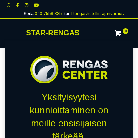
Soita
020 7558 335
tai
Rengashotellin ajanvaraus
STAR-RENGAS
0
Yksityisyytesi
kunnioittaminen on
meille ensisijaisen
tärkeää.