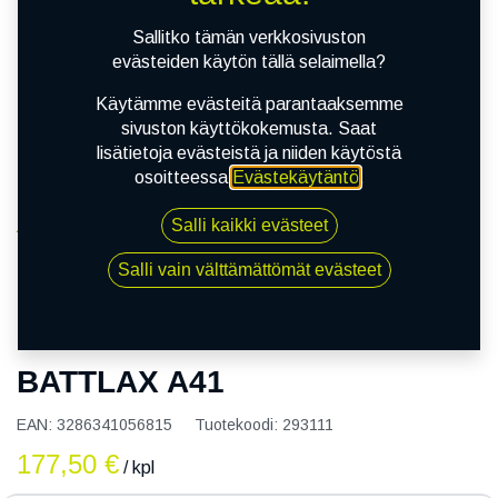
Sallitko tämän verkkosivuston
evästeiden käytön tällä selaimella?
Käytämme evästeitä parantaaksemme
sivuston käyttökokemusta. Saat
lisätietoja evästeistä ja niiden käytöstä
osoitteessa
Evästekäytäntö
.
Salli kaikki evästeet
Kauppa
150/70R17 69V BRIDGESTONE BATTLAX A41
Salli vain välttämättömät evästeet
150/70R17 69V BRIDGESTONE
BATTLAX A41
EAN:
3286341056815
Tuotekoodi:
293111
177,50
€
/ kpl