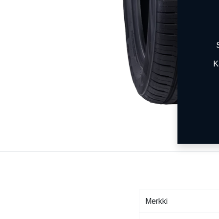
K
Merkki