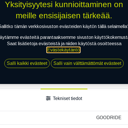
Yksityisyytesi kunnioittaminen on
meille ensisijaisen tärkeää.
Sallitko tämän verkkosivuston evästeiden käytön tällä selaimella
äytämme evästeitä parantaaksemme sivuston käyttökokemust
Saat lisätietoja evästeistä ja niiden käytöstä osoitteessa
Evästekäytäntö
.
Salli kaikki evästeet
Salli vain välttämättömät evästeet
Tekniset tiedot
GOODRIDE