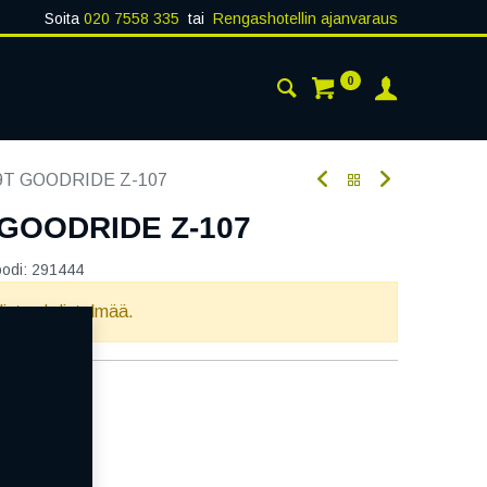
Soita
020 7558 335
tai
Rengashotellin ajanvaraus
0
AISTA
YHTEYSTIEDOT
79T GOODRIDE Z-107
 GOODRIDE Z-107
oodi:
291444
llista yhdistelmää.