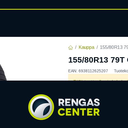
RENGASHOTELLI
AJANKOHT
AT
VANTEET
PALVELUT
Kauppa
155/80R13 
155/80R13 79T
EAN:
6938112625207
Tuotek
Tällä tuotteella ei ole kelvo
Jaa
Toimitusehdot