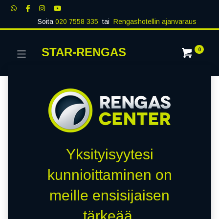
Soita
020 7558 335
tai
Rengashotellin ajanvaraus
STAR-RENGAS
0
Yksityisyytesi
kunnioittaminen on
meille ensisijaisen
tärkeää.