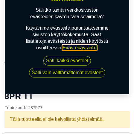
Sallitko tämän verkkosivuston
evästeiden käytön tällä selaimella?
Käytämme evästeitä parantaaksemme
sivuston käyttökokemusta. Saat
lisätietoja evästeistä ja niiden käytöstä
osoitteessa
Evästekäytäntö
.
Salli kaikki evästeet
Kauppa
12.40-24 MARCHER QZ-702 XL 8PR TT
Salli vain välttämättömät evästeet
12.40-24 MARCHER QZ-702 XL
8PR TT
Tuotekoodi:
287577
Tällä tuotteella ei ole kelvollista yhdistelmää.