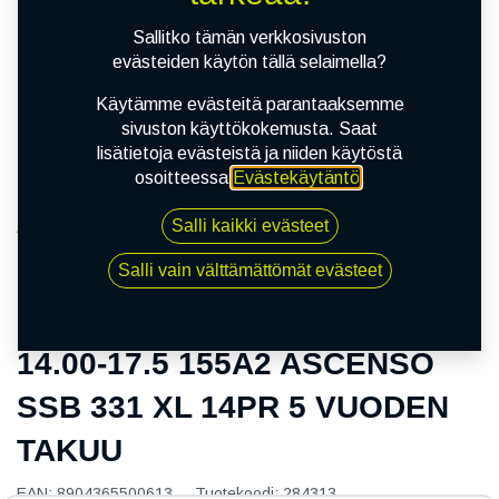
Sallitko tämän verkkosivuston
evästeiden käytön tällä selaimella?
Käytämme evästeitä parantaaksemme
sivuston käyttökokemusta. Saat
lisätietoja evästeistä ja niiden käytöstä
osoitteessa
Evästekäytäntö
.
Salli kaikki evästeet
Kauppa
14.00-17.5 155A2 ASCENSO SSB 331 XL 14PR 5
Salli vain välttämättömät evästeet
VUODEN TAKUU
14.00-17.5 155A2 ASCENSO
SSB 331 XL 14PR 5 VUODEN
TAKUU
EAN:
8904365500613
Tuotekoodi:
284313