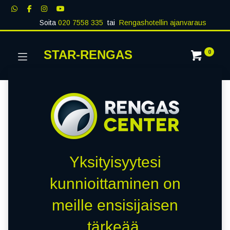
Soita
020 7558 335
tai
Rengashotellin ajanvaraus
STAR-RENGAS
0
Yksityisyytesi
kunnioittaminen on
meille ensisijaisen
tärkeää.