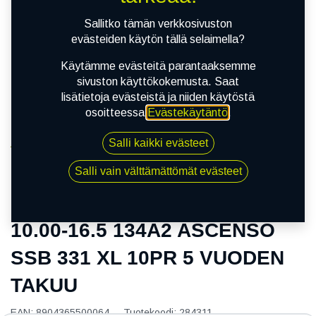
Sallitko tämän verkkosivuston
evästeiden käytön tällä selaimella?
Käytämme evästeitä parantaaksemme
sivuston käyttökokemusta. Saat
lisätietoja evästeistä ja niiden käytöstä
osoitteessa
Evästekäytäntö
.
Salli kaikki evästeet
Kauppa
10.00-16.5 134A2 ASCENSO SSB 331 XL 10PR 5
Salli vain välttämättömät evästeet
VUODEN TAKUU
10.00-16.5 134A2 ASCENSO
SSB 331 XL 10PR 5 VUODEN
TAKUU
EAN:
8904365500064
Tuotekoodi:
284311