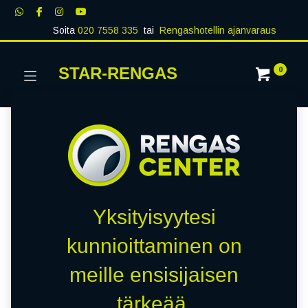
Soita
020 7558 335
tai
Rengashotellin ajanvaraus
STAR-RENGAS
0
Yksityisyytesi
kunnioittaminen on
meille ensisijaisen
tärkeää.