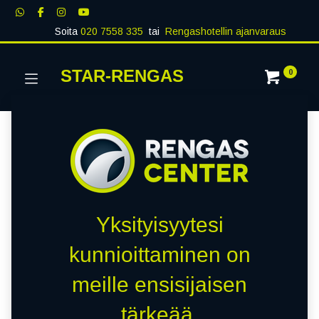
Soita
020 7558 335
tai
Rengashotellin ajanvaraus
STAR-RENGAS
0
Yksityisyytesi
kunnioittaminen on
meille ensisijaisen
tärkeää.