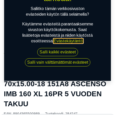
Sallitko tämän verkkosivuston
evästeiden käytön tällä selaimella?
Käytämme evästeitä parantaaksemme
sivuston käyttökokemusta. Saat
lisätietoja evästeistä ja niiden käytöstä
osoitteessa
Evästekäytäntö
.
Salli kaikki evästeet
Kauppa
70x15.00-18 151A8 ASCENSO IMB 160 XL 16PR 5
Salli vain välttämättömät evästeet
VUODEN TAKUU
70x15.00-18 151A8 ASCENSO
IMB 160 XL 16PR 5 VUODEN
TAKUU
EAN:
8904365500989
Tuotekoodi:
284247